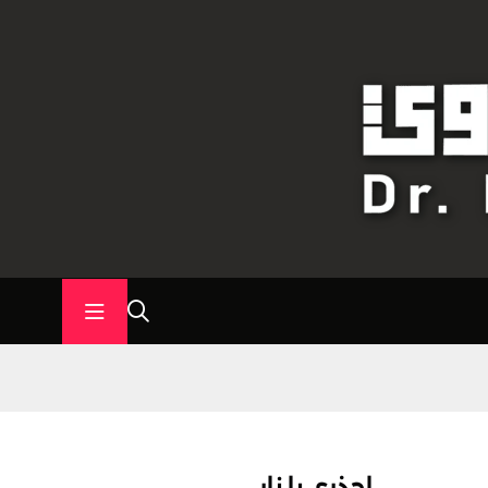
إحذري يا نار