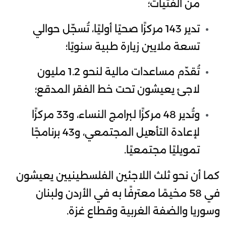
من الفتيات؛
تدير 143 مركزًا صحيًا أوليًا، تُسجّل حوالي
تسعة ملايين زيارة طبية سنويًا؛
تُقدّم مساعدات مالية لنحو 1.2 مليون
لاجئ يعيشون تحت خط الفقر المدقع؛
وتُدير 48 مركزًا لبرامج النساء، و33 مركزًا
لإعادة التأهيل المجتمعي، و43 برنامجًا
تمويليًا مجتمعيًا.
كما أن نحو ثلث اللاجئين الفلسطينيين يعيشون
في 58 مخيمًا معترفًا به في الأردن ولبنان
وسوريا والضفة الغربية وقطاع غزة.