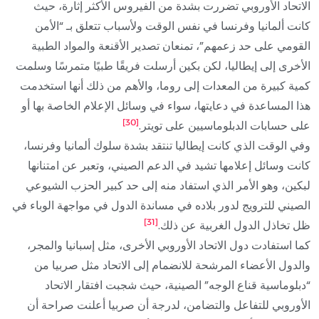
الاتحاد الأوروبي تضررت بشدة من الفيروس الأكثر إثارة، حيث
كانت ألمانيا وفرنسا في نفس الوقت ولأسباب تتعلق بـ “الأمن
القومي على حد زعمهم”، تمنعان تصدير الأقنعة والمواد الطبية
الأخرى إلى إيطاليا، لكن بكين أرسلت فريقًا طبيًا متمرسًا وسلمت
كمية كبيرة من المعدات إلى روما، والأهم من ذلك أنها استخدمت
هذا المساعدة في دعايتها، سواء في وسائل الإعلام الخاصة بها أو
[30]
على حسابات الدبلوماسيين على تويتر.
وفي الوقت الذي كانت إيطاليا تنتقد بشدة سلوك ألمانيا وفرنسا،
كانت وسائل إعلامها تشيد في الدعم الصيني، وتعبر عن امتنانها
لبكين، وهو الأمر الذي استفاد منه إلى حد كبير الحزب الشيوعي
الصيني للترويج لدور بلاده في مساندة الدول في مواجهة الوباء في
[31]
ظل تخاذل الدول الغربية عن ذلك.
كما استفادت دول الاتحاد الأوروبي الأخرى، مثل إسبانيا والمجر،
والدول الأعضاء المرشحة للانضمام إلى الاتحاد مثل صربيا من
“دبلوماسية قناع الوجه” الصينية، حيث شجبت افتقار الاتحاد
الأوروبي للتفاعل والتضامن، لدرجة أن صربيا أعلنت صراحة أن