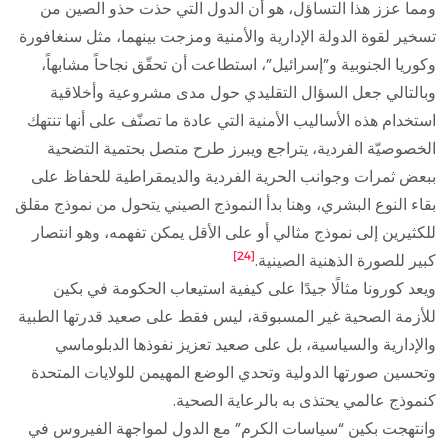
ومما عزز هذا التساؤل، هو أن الدول التي حذت حذو الصين من
تسخير لقوة الدولة الإدارية والأمنية ومزجت بينهما، مثل سنغافورة
وكوريا الجنوبية و”إسرائيل”، استطاعت أن تحقّق نجاحاً مشابهاً،
وبالتالي جعل السؤال التقليدي حول مدى مشروعية وأخلاقية
استخدام هذه الأساليب الأمنية التي عادة ما تصنّف على أنها تنتهك
الخصوصيّة الفردية، يتراجع ويبرز طرح متصل بحتمية التضحية
ببعض ثمرات وجوانب الحرية الفردية والديمقراطية للحفاظ على
بقاء النوع البشري، وهنا بدأ النموذج الصيني يتحول من نموذج مقلق
للكثيرين إلى نموذج مثالي أو على الأقل يمكن تفهمه، وهو انتصار
[24]
كبير للصورة الذهنية الصينية.
ويعد كورونا مثالًا جيدًا على كيفية استيعاب الحكومة في بكين
للأزمة الصحية غير المسبوقة، ليس فقط على صعيد قدرتها الطبية
والإدارية والسياسية، بل على صعيد تعزيز نفوذها الدبلوماسي
وتحسين صورتها الدولية وتحدي الوضع المهيمن للولايات المتحدة
كنموذج عالمي يحتذى به بالرعاية الصحية.
وانتهجت بكين “سياسات الكرم” مع الدول لمواجهة الفيروس في