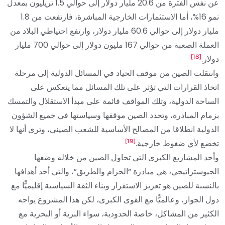
عن نفس الفترة من 20.6 مليار دولار إلى حوالي 1.5 تريليون بمعدل
نمو 16%، أما الاستثمارات الخارجية المباشرة، فارتفعت من 1.8
مليار دولار إلى حوالي 60.6 مليار دولار، وارتفع احتياطي البلاد من
العملة الصعبة من حوالي 167 مليون دولار إلى حوالي 700 مليار
[18]
دولار.
وانتقلت الصين من موقف الحياد في المسائل الدولية إلى مرحلة
اتخاذ القرارات التي تؤثر على تلك المسائل مما ينعكس على
الساحة الدولية، وتلك المواقف قائمة على مبدأ الاستقلال والتمسك
بزمام المبادرة، وتحدد الصين موقفها وسياستها في جميع الشؤون
الدولية انطلاقا من المصالح الأساسية للشعب الصيني، وترى أنها لا
[19]
تخضع لأي ضغوط خارجية.
وأحد المشاريع الكبرى التي تحاول الصين من خلاله وضعها
الجيوستراتيجي، هي مبادرة “الحزام والطريق”، والتي أحد أهدافها
بالنسبة للصين هو تعزيز الاستقرار وبناء الثقة السياسية إقليميًّا مع
دول الجوار، وعالميًّا مع القوى الكبرى، لكن هذا المشروع يواجه
الكثير من المشاكل، خاصة الحدودية، سواء البرية أو البحرية مع