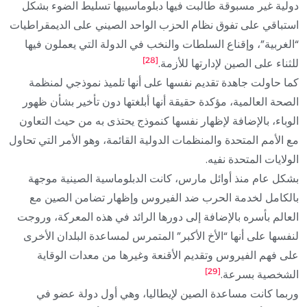
دولية غير مسبوقة طالبت فيها دبلوماسييها تسليط الضوء بشكل
استباقي على تفوق نظام الحزب الواحد الصيني على الديمقراطيات
“الغربية”، وإقناع السلطات والنخب في الدولة التي يعملون فيها
[28]
للثناء على الصين لإدارتها للأزمة.
كما حاولت جاهدة تقديم نفسها على أنها تلميذ نموذجي لمنظمة
الصحة العالمية، مؤكدة حقيقة أنها أبلغتها دون تأخير بشأن ظهور
الوباء، بالإضافة لإظهار نفسها كنموذج يحتذى به من حيث التعاون
مع الأمم المتحدة والمنظمات الدولية القائمة، وهو الأمر التي تحاول
الولايات المتحدة نفيه.
بشكل عام منذ أوائل مارس، كانت الدبلوماسية الصينية موجهة
بالكامل لخدمة الحرب ضد الفيروس وإظهار تضامن الصين مع
العالم بأسره بالإضافة إلى دورها الرائد في هذه المعركة، وروجت
لنفسها على أنها “الأخ الأكبر” المتمرس لمساعدة البلدان الأخرى
على فهم الفيروس وتقديم الأقنعة وغيرها من معدات الوقاية
[29]
الشخصية بسرعة.
وربما كانت مساعدة الصين لإيطاليا، وهي أول دولة عضو في