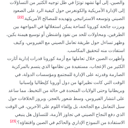
والصين، إلى أنها تشهد توترًا في ظل توجيه الكثير من التساؤلات
إلى الإدارة الأمريكية والكونغرس حول كيفية الرد على الصعود
[22]
الصيني وتوسعه الاستراتيجي وتهديده للمصالح الأمريكية.
وبرزت جائحة كورونا كساحة يمكن استغلالها في المواجهة بين
الطرفين، ومحاولات للحد من نفوذ واشنطن أو توسيع هيمنة بكين،
وظهر تساءل حول طريقة تعامل الصيني مع الفيروس، وكيف
استفادت منه لتحقيق المكاسب.
وأظهرت الصين خلال تعاملها مع أزمة كورونا قدرات إدارية أثارت
الكثير من الإعجاب، مستفيدة من نظامها الذي يتسم بالمركزية
الصارمة وقدرته على الإدارة للمجتمع ومؤسسات الدولة، في
الوقت التي كانت نظيراتها من دول أوروبا كإيطاليا وإسبانيا
وبريطانيا وحتى الولايات المتحدة في حالة من التخبط، مما ساعد
على انتشار الفيروس، وسط شعور بالعجز، وبروز الخلافات حول
سبل التعامل مع الجائحة، بل وإلقاء اللوم على الآخرين، في الوقت
الذي دفع النجاح الصيني في تجاوز الأزمة، للتساؤل هل ينبغي
[23]
الاستفادة من النموذج الإداري والحاكم في الصين واقتفاؤه؟.