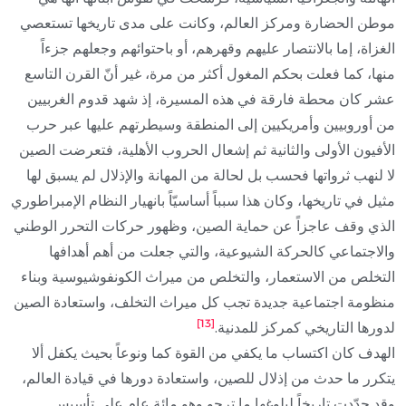
موطن الحضارة ومركز العالم، وكانت على مدى تاريخها تستعصي
الغزاة، إما بالانتصار عليهم وقهرهم، أو باحتوائهم وجعلهم جزءاً
منها، كما فعلت بحكم المغول أكثر من مرة، غير أنّ القرن التاسع
عشر كان محطة فارقة في هذه المسيرة، إذ شهد قدوم الغربيين
من أوروبيين وأمريكيين إلى المنطقة وسيطرتهم عليها عبر حرب
الأفيون الأولى والثانية ثم إشعال الحروب الأهلية، فتعرضت الصين
لا لنهب ثرواتها فحسب بل لحالة من المهانة والإذلال لم يسبق لها
مثيل في تاريخها، وكان هذا سبباً أساسيّاً بانهيار النظام الإمبراطوري
الذي وقف عاجزاً عن حماية الصين، وظهور حركات التحرر الوطني
والاجتماعي كالحركة الشيوعية، والتي جعلت من أهم أهدافها
التخلص من الاستعمار، والتخلص من ميراث الكونفوشيوسية وبناء
منظومة اجتماعية جديدة تجب كل ميراث التخلف، واستعادة الصين
[13]
لدورها التاريخي كمركز للمدنية.
الهدف كان اكتساب ما يكفي من القوة كما ونوعاً بحيث يكفل ألا
يتكرر ما حدث من إذلال للصين، واستعادة دورها في قيادة العالم،
وقد حدّدت تاريخاً لبلوغها ما ترجو وهو مائة عام على تأسيس