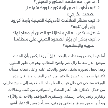
ما هي أهم ملامح المشروع الصيني؟
كيف أدارت الصين أزمة كورونا ووظفتها على
الصعيد الخارجي؟
كيف ستتأثر العلاقات الأمريكية الصينية بأزمة كورونا
وإلى أين تتجه؟
هل سيكون العالم منحازًا نحو الصين أم معادٍ لها؟
كيف يمكن أن يؤثر الصعود الصيني على منطقتنا
العربية والإسلامية؟
أما فيما يختص بمحددات بالبحث فإنّ أبرزها يكمن بأنّ الحدث
موضع الدراسة ما زال غير واضح المعالم، وهو في طور التبلور،
وهذا يجعل تصوره بشكل دقيق والحكم عليه وعلى تبعاته مسألة
تكتنفها صعوبات عديدة والكثير من عدم اليقين، ولذا فإن هذه
الورقة ستنحى في ظل غياب المعلومات القطعية، إلى منهج تحليلي
من خلال الاطلاع على أهم المصادر المتوافرة من كتب ومقالات
وتقارير وتصريحات رسميّة، وتستقرئ المواقف والأحداث والآراء
ويحلّلها ضمن سياق منطقي وزمني، وسيأخذ بعين الاعتبار أشهر