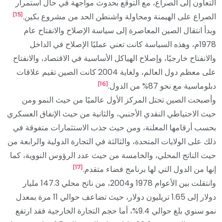
التعاون إلى الصراع، مع التوقع بحدوث مواجهة في حال استمرار
[15]
الصراع على الهيمنة ومحاولة واشنطن الحد من مشروع بكين.
وبدأ انتقال الصين المعاصرة إلى سياسة الإصلاح والانفتاح عام
1978م، وهذه السياسة كانت تعني عمليًا الإصلاح في الداخل
والانفتاح خارجيًا، وإصلاح الهياكل الأساسية في الاقتصاد، والانفتاح
على معظم دول العالم، ولغاية 2004 كانت الصين تقيم علاقات
[16]
دبلوماسية مع نحو 87% من الدول.
وأصبحت الصين تحتل المركز الأول عالميًا من حيث النمو ومن
حيث الاحتياطي النقدي الأجنبي، والثانية من حيث الإنفاق العسكري
بحسب أرقامها المعلنة، ومن حيث جذب الاستثمارات متفوقة في
ذلك على الولايات المتحدة، والثالثة في التجارة الدولية والرابعة من
حيث الناتج المحلي، والخامسة من حيث عدد الرؤوس النووية، كما
[17]
إنها من الدول التي لها برنامج فضاء متقدم.
وانتقلت بين الأعوام 1978 و2004، من ناتح محلي 147.3 مليار
دولار إلى 1.65 تريليون دولار، حيث تضاعف حوالي 11 مرة بمعدل
نمو سنوي بلغ حوالي 9.4%، أما حجم التجارة الخارجية فقد ارتفع