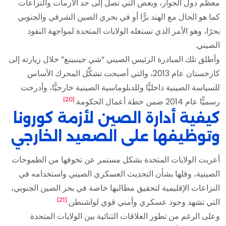
معظم دول الجوار، وبعض التي تصل إلى حد الأزمات والنزاعات
كما هو الحال مع الهند برًّا أو في بحري الصين الشرقي والجنوبي
بحرًا، وهو الأمر الذي تستغله الولايات المتحدة لمواجهة النفوذ
الصيني.
وأطلق تلك المبادرة الرئيس الصيني “شي جينبينغ” خلال زيارته إلى
كازخستان عام 2013، والتي أصبحت تشكِّل المحرك الأساس
للسياسة الصينية داخليًّا وللدبلوماسية الصينية خارجيًّا، وأدرجت
[20]
رسميًّا عام 2014 ضمن خطة أعمال الحكومة.
كيفية أدارة الصين لأزمة كورونا
وتوظيفها على الصعيد الخارجي
أعربت الولايات المتحدة بشكل مستمر عن تخوفها من الطموحات
الصينية، وقلها بشأن التحديث العسكري الصيني واستخدامه في
النزاعات الإقليمية لتحقيق مطالبها خاصة في بحر الصين الجنوبي،
[21]
التي تشهد وجود عسكري وأمني قوي لواشنطن.
وعلى الرغم من تطور العلاقات الثنائية بين الولايات المتحدة