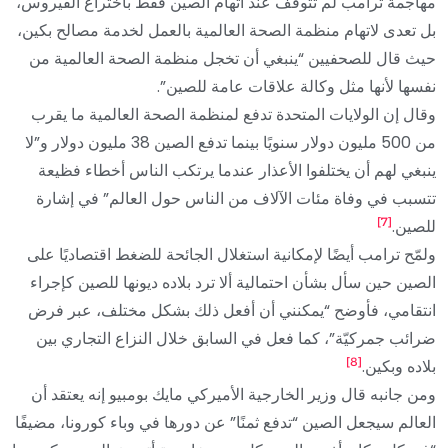
مهاجمة ترامب لم تتوقف عند اتهام الصين فقط باختراع الفيروس،
بل تعدى لاتهام منظمة الصحة العالمية بالعمل لخدمة مصالح بكين،
حيث قال للصحفيين “ينبغي أن تخجل منظمة الصحة العالمية من
نفسها لأنها مثل وكالة علاقات عامة للصين”.
وقال إن الولايات المتحدة تدفع لمنظمة الصحة العالمية ما يقرب
من 500 مليون دولار سنويًا بينما تدفع الصين 38 مليون دولار و”لا
ينبغي لهم أن يختلفوا الأعذار عندما يرتكب الناس أخطاء فظيعة
تتسبب في وفاة مئات الآلاف من الناس حول العالم” في إشارة
[7]
للصين.
ولمّح ترامب أيضًا لإمكانية استغلال الجائحة للضغط اقتصاديًا على
الصين حين سأل بشأن احتمالية ألا ترد بلاده ديونها للصين كإجراء
انتقامي، فأوضح “يمكنني أن أفعل ذلك بشكل مختلف، عبر فرض
ضرائب جمركيّة”، كما فعل في السابق خلال النزاع التجاري بين
[8]
بلاده وبكين.
ومن جانبه قال وزير الخارجية الأميركي مايك بومبيو إنه يعتقد أن
العالم سيجعل الصين “تدفع ثمنًا” عن دورها في وباء كورونا، مضيفًا