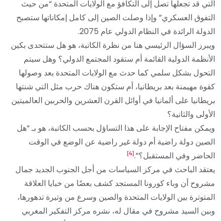
التي قد تجعلها تصل إلى التكافؤ مع الولايات المتحدة “من حيث
التفوق العسكري” وإذا وصلت الصين إلى كامل إمكاناتها ستصبح
الدولة الرائدة في النظام الدولي عام 2075.
ويبرز السؤال الرئيسي هنا من نظرة الكاتبة، هو هل ستتحدى بكين
الأنظمة الدولية القائمة أم ستقود المجتمع الدولي؟ وهل سيتم
التحول بشكل سلمي كما حدث مع الولايات المتحدة بعد وصولها
كقوة مهيمنة بعد بريطانيا، أم ستكون هناك حرب مثل التي شنتها
بريطانيا على ألمانيا في أوائل القرن العشرين والحربين العالميتين
الأولى والثانية؟
ويمكن مفتاح الإجابة على هذا التساؤل بحسب الكاتبة، هو بـ “هل
الصين دولة راضية أم دولة غير راضية عن الوضع في الوقت
[4]
الحاضر وفي المستقبل؟”.
يعتقد الباحث في مركز السياسات من أجل الجنوب الجديد جمال
مشروح أن وباء كورونا المستجد كشف بعضًا من خبايا العلاقة
المتوترة بين الولايات المتحدة والصين وسرع من وتيرة تدهورها،
وبين السيد مشروح في مقال له، نشره مركز التفكير المغربي