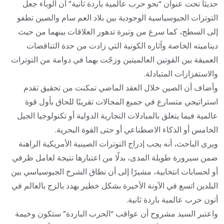
حديثا تحت عنوان “نحو حرب عالمية باردة ثانية” أن الوباء جعل
التوترات الجيوسياسية الوجودية بين بلاد العم سام والصين تطفو
إلى السطح، كما سرع من وتيرة تدهور العلاقات بينهما من حيث
ديناميته الخاصة وآثاره الكونية التي زادت من حدة التناقضات
العميقة بين القوتين العالميتين وزجّت بهما في دوامة من التوترات
والاستفزازات المتبادلة.
وأضاف أن الصين خلال العقد الماضي تمكنت من تحقيق تقدم
استراتيجي متسارع في جميع المجالات تقريبًا للحاق بأول قوة
عالمية فيما يتعلق بالمبادلات التجارية الدولية أو تكنولوجيا الجيل
الخامس أو الذكاء الاصطناعي أو حتى القوة البحرية.
ويرى الباحث، أنه يجب إدراج التوترات الصينية الأمريكية الراهنة
ضمن سيرورة طويلة المدى، بدلًا من اعتبارها نتيجة لعامل ظرفي
أو لحسابات انتخابية، مشيرًا إلى أن نطاق الشرخ الجيوسياسي بين
البلدين اتسع في الآونة الأخيرة بشكل خطير يهدد بالزج بالعالم في
أتون حرب عالمية باردة ثانية.
واعتبر السيد مشروح أن عواقب “الحرب الباردة” ستكون وخيمة