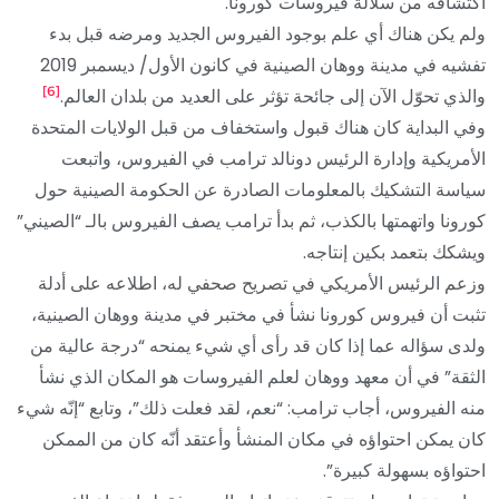
اكتشافه من سلالة فيروسات كورونا.
ولم يكن هناك أي علم بوجود الفيروس الجديد ومرضه قبل بدء
تفشيه في مدينة ووهان الصينية في كانون الأول/ ديسمبر 2019
[6]
والذي تحوّل الآن إلى جائحة تؤثر على العديد من بلدان العالم.
وفي البداية كان هناك قبول واستخفاف من قبل الولايات المتحدة
الأمريكية وإدارة الرئيس دونالد ترامب في الفيروس، واتبعت
سياسة التشكيك بالمعلومات الصادرة عن الحكومة الصينية حول
كورونا واتهمتها بالكذب، ثم بدأ ترامب يصف الفيروس بالـ “الصيني”
ويشكك بتعمد بكين إنتاجه.
وزعم الرئيس الأمريكي في تصريح صحفي له، اطلاعه على أدلة
تثبت أن فيروس كورونا نشأ في مختبر في مدينة ووهان الصينية،
ولدى سؤاله عما إذا كان قد رأى أي شيء يمنحه “درجة عالية من
الثقة” في أن معهد ووهان لعلم الفيروسات هو المكان الذي نشأ
منه الفيروس، أجاب ترامب: “نعم، لقد فعلت ذلك”، وتابع “إنّه شيء
كان يمكن احتواؤه في مكان المنشأ وأعتقد أنّه كان من الممكن
احتواؤه بسهولة كبيرة”.