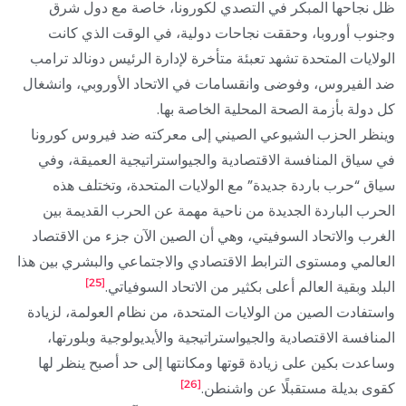
ظل نجاحها المبكر في التصدي لكورونا، خاصة مع دول شرق
وجنوب أوروبا، وحققت نجاحات دولية، في الوقت الذي كانت
الولايات المتحدة تشهد تعبئة متأخرة لإدارة الرئيس دونالد ترامب
ضد الفيروس، وفوضى وانقسامات في الاتحاد الأوروبي، وانشغال
كل دولة بأزمة الصحة المحلية الخاصة بها.
وينظر الحزب الشيوعي الصيني إلى معركته ضد فيروس كورونا
في سياق المنافسة الاقتصادية والجيواستراتيجية العميقة، وفي
سياق “حرب باردة جديدة” مع الولايات المتحدة، وتختلف هذه
الحرب الباردة الجديدة من ناحية مهمة عن الحرب القديمة بين
الغرب والاتحاد السوفيتي، وهي أن الصين الآن جزء من الاقتصاد
العالمي ومستوى الترابط الاقتصادي والاجتماعي والبشري بين هذا
[25]
البلد وبقية العالم أعلى بكثير من الاتحاد السوفياتي.
واستفادت الصين من الولايات المتحدة، من نظام العولمة، لزيادة
المنافسة الاقتصادية والجيواستراتيجية والأيديولوجية وبلورتها،
وساعدت بكين على زيادة قوتها ومكانتها إلى حد أصبح ينظر لها
[26]
كقوى بديلة مستقبلًا عن واشنطن.