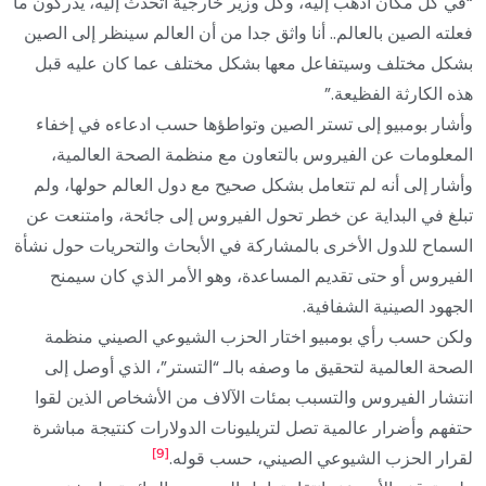
“في كل مكان أذهب إليه، وكل وزير خارجية أتحدث إليه، يدركون ما
فعلته الصين بالعالم.. أنا واثق جدا من أن العالم سينظر إلى الصين
بشكل مختلف وسيتفاعل معها بشكل مختلف عما كان عليه قبل
هذه الكارثة الفظيعة.”
وأشار بومبيو إلى تستر الصين وتواطؤها حسب ادعاءه في إخفاء
المعلومات عن الفيروس بالتعاون مع منظمة الصحة العالمية،
وأشار إلى أنه لم تتعامل بشكل صحيح مع دول العالم حولها، ولم
تبلغ في البداية عن خطر تحول الفيروس إلى جائحة، وامتنعت عن
السماح للدول الأخرى بالمشاركة في الأبحاث والتحريات حول نشأة
الفيروس أو حتى تقديم المساعدة، وهو الأمر الذي كان سيمنح
الجهود الصينية الشفافية.
ولكن حسب رأي بومبيو اختار الحزب الشيوعي الصيني منظمة
الصحة العالمية لتحقيق ما وصفه بالـ “التستر”، الذي أوصل إلى
انتشار الفيروس والتسبب بمئات الآلاف من الأشخاص الذين لقوا
حتفهم وأضرار عالمية تصل لتريليونات الدولارات كنتيجة مباشرة
[9]
لقرار الحزب الشيوعي الصيني، حسب قوله.