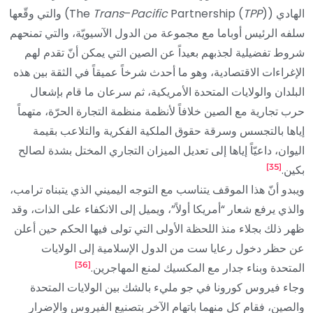
الهادي (The
TPP
Partnership (
Pacific
–
Trans
)) والتي وقّعها
سلفه الرئيس أوباما مع مجموعة من الدول الآسيويّة، والتي تمنحهم
شروط تفضيلية لجذبهم بعيداً عن الصين التي يمكن أنّ تقدم لهم
الإغراءات الاقتصادية، وهو ما أحدث شرخاً عميقاً في الثقة بين هذه
البلدان والولايات المتحدة الأمريكية، ثم سرعان ما قام بإشعال
حرب تجارية مع الصين خلافاً لأنظمة منظمة التجارة الحرّة، متهماً
إياها بالتجسس وسرقة حقوق الملكية الفكرية والتلاعب بقيمة
اليوان، داعيّاً إياها إلى تعديل الميزان التجاري المختل بشدة لصالح
[35]
بكين.
ويبدو أنّ هذا الموقف يتناسب مع التوجه اليميني الذي يتبناه ترامب،
والذي يرفع شعار “أمريكا أولاً”، ويميل إلى الانكفاء على الذات، وقد
ظهر ذلك بجلاء منذ اللحظة الأولى التي تولى فيها الحكم حين أعلن
عن حظر دخول رعايا ست من الدول الإسلامية إلى الولايات
[36]
المتحدة وبناء جدار مع المكسيك لمنع المهاجرين.
وجاء فيروس كورونا في جو مليء بالشك بين الولايات المتحدة
والصين، فقام كل منهما باتهام الآخر بتصنيع الفيروس والإضرار