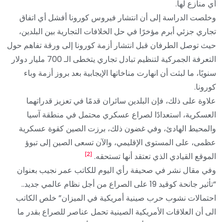
أي منازع لها.
وخلصت الدراسة إلى أن انتشار فيروس كورونا أفشل أي اتفاق
تجاري جزئي أبرم مؤخرًا في حل الخلافات التجارية بين البلدين،
حيث توصل الطرفان قبل انتشار أزمة كورونا إلى ورقة تفاهم حول
التعرفة الجمركية لتنظيم تبادل تجاري يتخطى الـ 700 مليار دولار
سنويًا، ما لبثت أن انهارت مناخاتها الإيجابية بعد بروز أزمة وباء
كورونا.
علاوة على ذلك، فإن البلدين سائران قدمًا في تعزيز قدراتهما
العسكرية، استعدادًا لصراع عسكري محتمل في منطقة آسيا
والمحيط الهادئ، وفي غضون ذلك، برزت الصين كقوة عسكرية
عظمى، على المستوى الإقليمي، والآن تسعى الصين إلى تبوؤ
[2]
الموقع القيادي الذي تعتقد أنها تستحقه.
وفي مقال نشر في صحيفة رأي اليوم للكاتب عمر نجيب بعنوان
“تأثير جانحة كوقيد 19 على الصراع من أجل نظام عالمي جديد..
احتمالات نشوب حرب صينية أمريكية في الميزان” خلص الكاتب
الى أن العلاقات الأمريكية الصينية تحمل عناصر للصراع بقدر ما