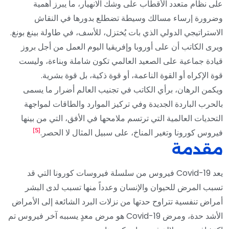
على نظام متعدد الأقطاب على وشك الانهيار، ما يبرز أهمية
وضرورة إرساء مسالك وسيطة تضطلع بدورها في النقاش
الاستراتيجي الدولي الذي بات يُختزل، للأسف، في طاولة بينغ بونغ.
ويرى الكاتب أن على أوروبا وإفريقيا اليوم العمل من أجل بروز
قيادة جماعية على الصعيد العالمي تكون شاملة وبناءة، وليست
قوة الإكراه أو القوة الناعمة، أو قوة ذكية، بل قوة بشرية.
ويكمن الرهان، برأي الكاتب في تجنيب العالم أضرار ما يسمى
بالحرب الباردة الجديدة وفي تركيز الموارد والطاقات لمواجهة
التحديات العالمية التي ترتسم ملامحها في الأفق، التي من بينها
[5]
فيروس كورونا وتغير المناخ، على سبيل المثال لا الحصر.
مقدمة
يعد Covid-19 فيروس من سلسلة فيروسات كورونا التي قد
تسبب المرض للحيوان والإنسان وعدداً منها تسبب لدى البشر
أمراض تنفسية تتراوح حدتها من نزلات البرد الشائعة إلى الأمراض
الأشد حدة، ومرض Covid-19 هو مرض معدٍ يسببه آخر فيروس تم