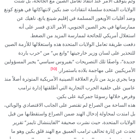
ولم يتوقف الأمر عند انتقاد تعامل الصين مع الجائحة، بل شنت
الولايات المتحدة سلسلة انتقادات ضد بكين لانتهاكاتها في هونغ كونغ
وضد أقليات الأويغور المسلمة في إقليم شينغ يانغ، ناهيك عن
ممارساتها في بحر الصين الجنوبي، الأمر الذي فسر على أنه
استغلال أمريكي للجائحة لممارسة المزيد من الضغط.
دفعت طريقة تعامل الولايات المتحدة هذه واستغلالها للأزمة الصين
للتحذير على لسان وزير خارجيتها “وانغ يي” من “حرب باردة
جديدة”، واصفًا تلك التصريحات “بفيروس سياسي” يجبر المسؤولين
[10]
الأمريكيين على مهاجمة بلاده باستمرار.
وما يجري يزيد من تأزم العلاقة الصينية الأمريكية المتوترة أصلاً منذ
عامين على خلفية الحرب التجارية التي أطلقتها إدارة ترامب
وفرض خلالها رسومًا جمركية على بكين.
هذه الساحة من الصراع لم تقتصر على الجانب الاقتصادي والوبائي،
بل امتدت لمحاولة إدخال الهند ضمن الصراع واستقطابها من قبل
الولايات المتحدة، حيث نشرت صحيفة “الفايننشال تايمز” تقرير
تحدث عن إثارة تحالف ترامب العميق مع الهند قلق بكين وهو ما