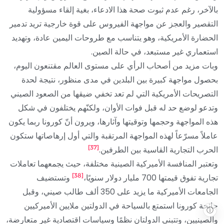
بالآخر، رغم عدم ثبوت صحة هذا الادعاء، بغية إلقاء مسؤولية
التقصير والعجز عن مواجهة الفيروس على قوة خارجية تريد تدمير
الحضارة الأمريكية، وهو يتناسب مع طروحات اليمين عادة، وتهديد
استعماري غير مستبعد، في حالة الصين.
وبات مزيد من أصحاب الرأي على مستوى العالم مقتنعون اليوم،
بحصول مواجهة كبيرة بين البلدين في مدى منظور، نتيجة لحدة
التصريحات الأمريكية التي لم تعد تخفي ضيقها من الصعود الصيني
وتدعو لوضع حد له قبل فوات الأوان، ولكنّهم يختلفون في شكل
هذه المواجهة وحجمها وتوقيتها وآثارها، ويرون أنّ كورونا ربما يكون
عاملاً مسرّعاً لهذه المواجهة المرتقبة والتي أول إرهاصاتها ستكون
[37]
الحرب التجارية القاسية بين الطرفين.
وتعتبر المنافسة الأميركية الصينية مختلفة، حيث يجمعهما تعاملات
[38]
تجارية تفوق قيمتها 700 مليار دولار سنويًا،
وتستضيف
الجامعات الأميركية ما يزيد على 350 ألف طالب صيني، وقبل
جائحة كورونا استمتع بالسياحة في الدولتين ملايين الأميركيين
ⓘ
والصينيين، وتتبنى الدولتان نظمًا وسياسات اقتصادية غير متعارضة،