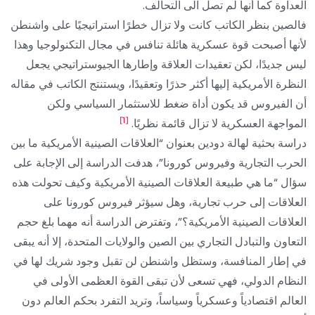
العداوة كما أنها لم تصل الى التحالف.
فالصين بنظر الكاتب كانت ولا تزال خطرًا استراتيجيًا على واشنطن
لأنها أصبحت قوة عسكرية هائلة تنافس في مجال التكنولوجيا وهذا
ليس جديدًا، لكن تعقيدات العلاقة وإطارها الجيوستراتيجي يجعل
النظرة الأمريكية إليها أكثر حذرًا وتعقيدًا، ويستنتج الكاتب في مقاله
أن الفيروس قد يكون أداة ضغط للاستثمار السياسي ولكن
[1]
المواجهة العسكرية لا تزال قائمة نظريًا.
دراسة بحثية لهالة دودين بعنوان “العلاقات الصينية الأمريكية ما بين
الحرب التجارية وفيروس كورونا”، هدفت الدراسة إلى الإجابة على
سؤال “ما هي طبيعة العلاقات الصينية الأمريكية وكيف تحولت هذه
العلاقات إلى حرب تجارية، وهل سيؤثر فيروس كورونا على
العلاقات الصينية الأمريكية؟”، وتفترض الدراسة أنه مهما بلغ حجم
التعاون والتبادل التجاري بين الصين والولايات المتحدة، إلا أنه يبقى
في إطار المنافسة، وستظل واشنطن لن تقبل وجود شريك لها في
النظام الدولي، فهي تسعى لأن تبقى القوة العظمى الأولى في
العالم اقتصادياً وعسكرياً وسياساً، وتريد التفرد بحكم العالم دون