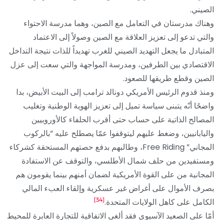
الصيني.
وهناك مدرستان في التعامل مع الصين، وهما مدرسة الاحتواء
والتي تدعو إلى تعزيز العلاقة مع الصين وصولاً إلى الاعتماد
المتبادل ما يجعل التهديد الصيني للغرب تهديداً للذات نتيجة التداخل
الاقتصادي بين الطرفين، ومدرسة المواجهة والتي سعت إلى عزل
الصين وقطع طريقها للصعود.
ومنذ قدوم الرئيس الأمريكي دونالد ترامب إلى البيت الأبيض، بدا
واضحًا أنّه يتبنى سياسة تميل إلى تعزيز الهوية الوطنية وتغليب
المصالح الذاتية على حساب حتى أقرب الحلفاء كالأوروبيين
واليابانيين، وضغط عليهم ليتوقفوا عمّا يصطلح عليه “بالركوب
المجاني” Free Riding، وطالبهم بدفع حصتهم المستحقة كشركاء
ومستفيدين من حلف شمال الأطلسي، والتوقف عن الاستفادة
المجانية من على القوة الأمريكية لضمان أمنهم بينما يقومون هم
بصرف الأموال على أغراض غير عسكرية وإلقاء العبء المالي
[34]
الكامل على كاهل الولايات المتحدة.
أمّا على الصعيد الآسيوي فقد ألغى الاتفاقية للتجارة العابرة للمحيط