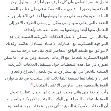
تحمل عناصر للتعاون وأن كل طرف من أطراف سيحاول توجيه
العلاقة بما يحقق له أقصى مصالح ممكنة في ظل عناصر القوة
المتاحة لديه وقدرته على تعبئتها وتوظيفها آخذا في الاعتبار جوانب
الضعف التي يعاني منها والتي يمكن أن يسعى الطرف الآخر إلى
التعامل معها أيضا وتوظيفها بما يخدم مصالحه وأهدافه.
وبالتالي من الممكن ألا تصل العلاقات الأمريكية الصينية إلى حد
المواجهة العسكرية مع اعتبارات الاعتماد المتبادل القائمة، وكذلك
لا يتوافق مع طبيعة الواقع المعاصر الذي تقل فيه درجة ملائمة
القوة العسكرية للتعامل مع الأزمات الجديدة، ومن ثم فإن ما يمكن
تصوره في ظل هذه المعطيات حول مستقبل العلاقات الأمريكية
الصينية يتلخص في أنها ستتراوح ما بين نقطتي الصراع والتعاون
اقترابا وابتعادا تبعا لطبيعة التفاعلات التي ستحدث في نقاط توازن
[3]
القوة والضعف، وفي إطار من الاعتماد المتبادل.
رأت الباحثة منى هاني محمد، في بحث لها بعنوان “نظرية تحول
القوة واحتمالات الصراع بين الولايات المتحدة الأمريكية والصين”،
أن العلاقات الأمريكية الصينية تأتي ضمن علاقات مرحلة انتقالية