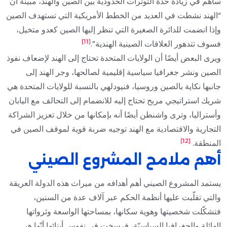
ساهم في زيادة حدة التوترات الحدودية بين الصين والهند، مبينة أن
“الهند نشطت في العديد من الخطط الأمريكية التي تستهدف الصين
وإذا انضمت للدائرة الصغيرة التي تنظر إليها الصين كعدو متخيل،
[11]
فسوف تتدهور العلاقات الصينية الهندية”.
ويرى البعض أيضًا أن الولايات المتحدة تحتاج إلى الهند لإضعاف نفوذ
الصين ونشر جغرافيا سياسية إقليمية لصالحها، وجر الهند إلى
جانبها نكاية بالصين وروسيا، فنيودلهي بالنسبة للولايات المتحدة هي
شريك استراتيجي مربح تحتاج إليه للانضمام إلى التحالف مع اليابان
وأستراليا، وترى واشنطن أيضًا أنه بإمكانها من خلال تعزيز الشراكة
التجارية والاقتصادية مع الهند توجيه ضربة قوية لموقف الصين في
[12]
المنطقة.
أهم ملامح المشروع الصيني
يستمد المشروع الصيني أهم أهدافه من ميراث هذه الدولة العريقة
والتي تقلّبت عليها أنظمة الحكم عبر آلاف عدة من السنين،
فتشكّلت شخصيتها وهوية سكانها، بمساحتها الواسعة وثرواتها
الهائلة والجغرافيا السياسيّة، فرسخت في نفوس أبنائها أنّها هي