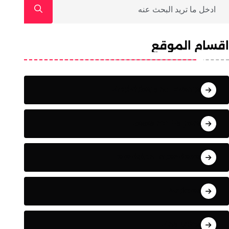
اقسام الموقع
Activities and Events
Research Papers
Television Interviews
Articles
Analytics